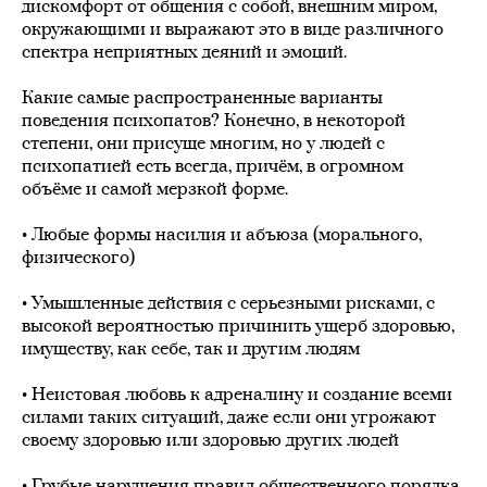
дискомфорт от общения с собой, внешним миром,
окружающими и выражают это в виде различного
спектра неприятных деяний и эмоций.
⠀
Какие самые распространенные варианты
поведения психопатов? Конечно, в некоторой
степени, они присуще многим, но у людей с
психопатией есть всегда, причём, в огромном
объёме и самой мерзкой форме.
⠀
• Любые формы насилия и абъюза (морального,
физического)
⠀
• Умышленные действия с серьезными рисками, с
высокой вероятностью причинить ущерб здоровью,
имуществу, как себе, так и другим людям
⠀
• Неистовая любовь к адреналину и создание всеми
силами таких ситуаций, даже если они угрожают
своему здоровью или здоровью других людей
⠀
• Грубые нарушения правил общественного порядка,