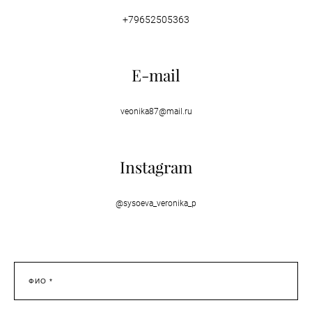
+79652505363
E-mail
veonika87@mail.ru
Instagram
@
sysoeva_veronika_p
ФИО *